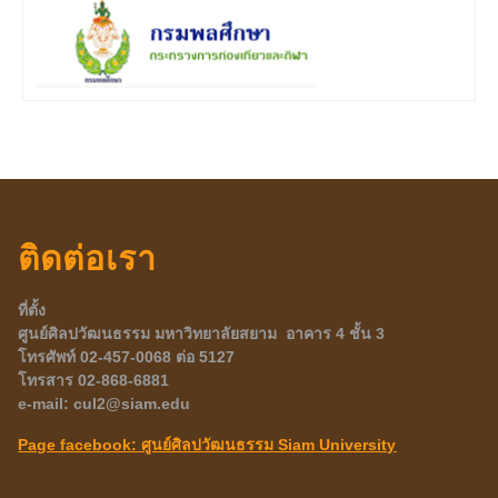
ติดต่อเรา
ที่ตั้ง
ศูนย์ศิลปวัฒนธรรม มหาวิทยาลัยสยาม อาคาร 4 ชั้น 3
โทรศัพท์ 02-457-
0068 ต่อ 5127
โทรสาร 02-868-6881
e-mail: cul2@siam.edu
Page facebook: ศูนย์ศิลปวัฒนธรรม
Siam University