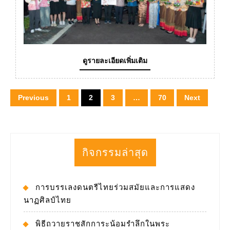
๒๕๖๗
ดู
ดูรายละเอียดเพิ่มเติม
ราย
ละเอียด
เพิ่ม
Posts
Previous
1
2
3
…
70
Next
เติม
pagination
กิจกรรมล่าสุด
การบรรเลงดนตรีไทยร่วมสมัยและการแสดง
นาฏศิลป์ไทย
พิธีถวายราชสักการะน้อมรำลึกในพระ