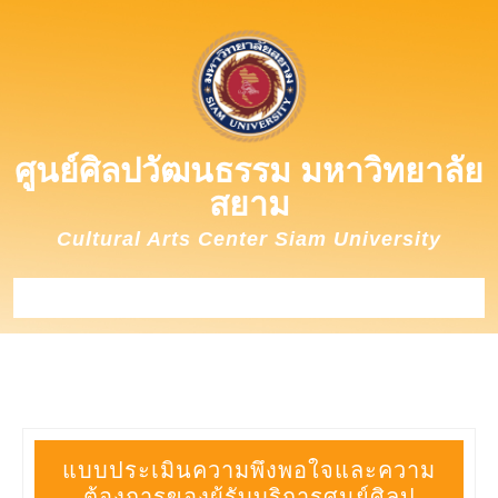
Skip
to
content
ศูนย์ศิลปวัฒนธรรม มหาวิทยาลัย
สยาม
Cultural Arts Center Siam University
Open
Button
แบบประเมินความพึงพอใจและความ
ต้องการของผู้รับบริการศูนย์ศิลป