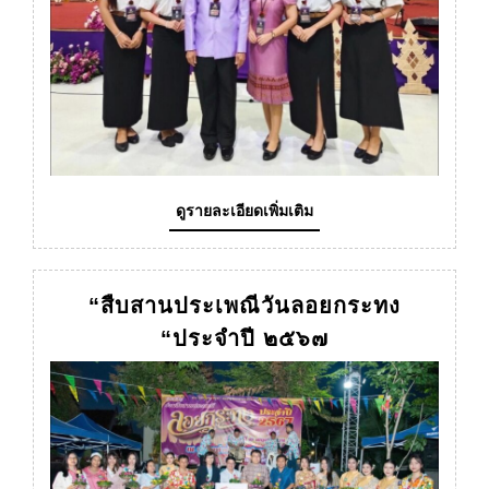
ดู
ดูรายละเอียดเพิ่มเติม
ราย
ละเอียด
เพิ่ม
เติม
“สืบสานประเพณีวันลอยกระทง
“สืบสาน
“ประจำปี ๒๕๖๗
ประเพณี
วันลอย
กระทง
“ประจำ
ปี